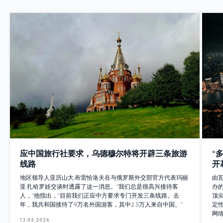
应中国旅行社要求，乌德穆尔特将开辟三条旅游
“
线路
开
地区领导人亚历山大·布雷恰洛夫在与俄罗斯外交部官方代表玛丽
由
亚·扎哈罗娃交谈时透露了这一消息。“我们总是很高兴接待客
办
人，”他指出，“目前我们正应中方要求专门开发三条线路。去
顶
年，我共和国接待了9万名外国游客，其中2.5万人来自中国。”
定
网
13.05.2026